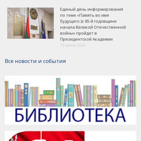
Единый день информирования
по теме «Память во имя
будущего (к 85-й годовщине
начала Великой Отечественной
войны» пройдет в
Президентской Академии
VK
Google+
Facebook
15 июня 2026
Версия для печати
Все новости и события