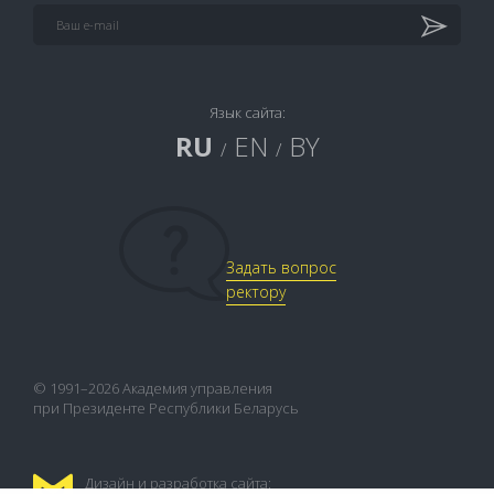
Язык сайта:
RU
EN
BY
/
/
Задать вопрос
ректору
© 1991–2026 Академия управления
при Президенте Республики Беларусь
Дизайн и разработка сайта: