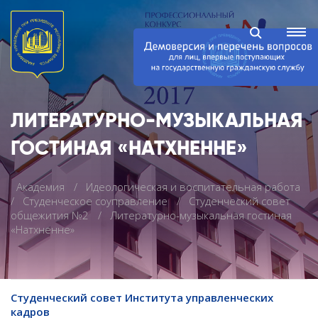
ЛИТЕРАТУРНО-МУЗЫКАЛЬНАЯ
ГОСТИНАЯ «НАТХНЕННЕ»
Академия
Идеологическая и воспитательная работа
Студенческое соуправление
Студенческий совет
общежития №2
Литературно-музыкальная гостиная
«Натхненне»
Студенческий совет Института управленческих
кадров