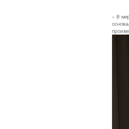
– В ми
основал
произво