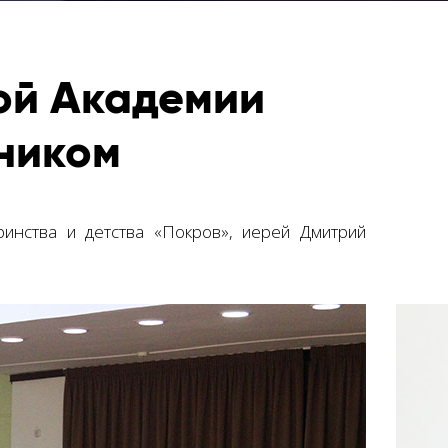
ой Академии
нником
ринства и детства «Покров», иерей Дмитрий