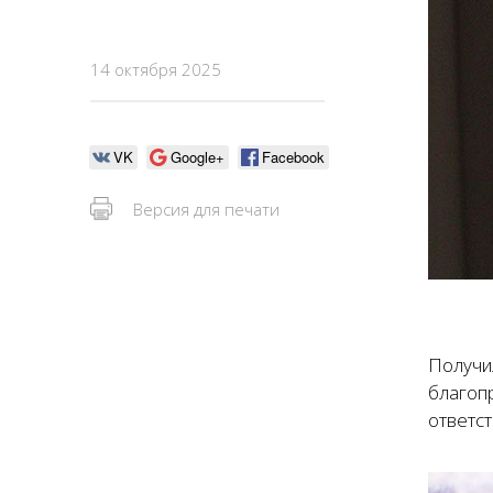
14 октября 2025
VK
Google+
Facebook
Версия для печати
Получи
благоп
ответст