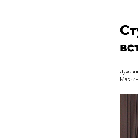
Ст
вс
Духовн
Маркин 