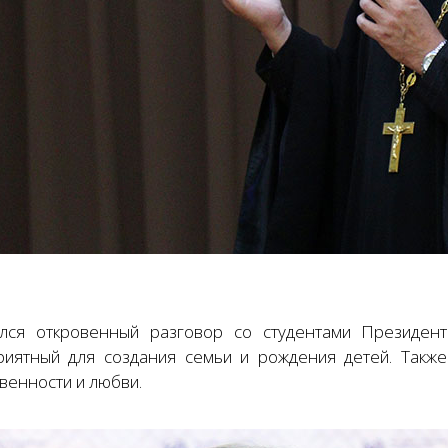
лся откровенный разговор со студентами Президент
риятный для создания семьи и рождения детей. Также
венности и любви.